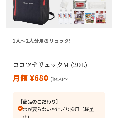
1人〜2人分用のリュック!
ココツナリュックM (20L)
月額 ¥680
(税込)〜
【商品のこだわり】
水が要らないおにぎり採用（軽量
化）