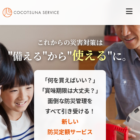
これからの災害対策は
使える
"備える"から"
"に。
「何を買えばいい？」
「賞味期限は大丈夫？」
面倒な防災管理を
すべて引き受ける！
新しい
防災定額サービス